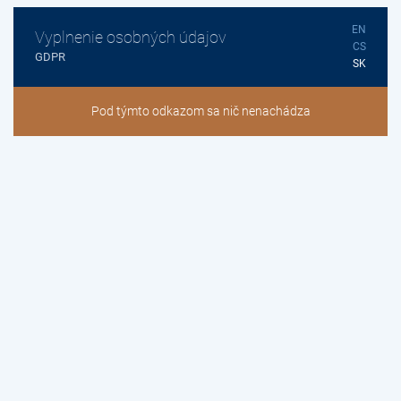
EN
Vyplnenie osobných údajov
CS
GDPR
SK
Pod týmto odkazom sa nič nenachádza