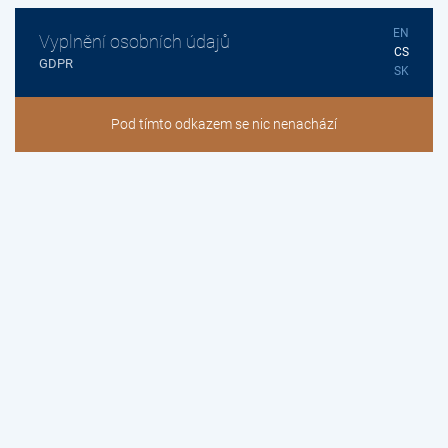
EN
Vyplnění osobních údajů
CS
GDPR
SK
Pod tímto odkazem se nic nenachází