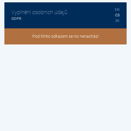
EN
Vyplnění osobních údajů
CS
GDPR
SK
Pod tímto odkazem se nic nenachází