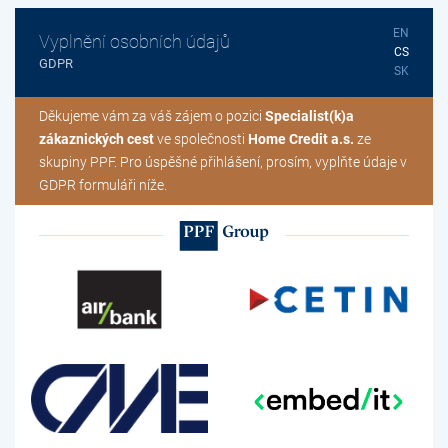
EN
Vyplnění osobních údajů
CS
GDPR
SK
Děkujeme vám za váš zájem o pozici
Specialist(k)a
zákaznických cest
ve společnosti
Home Credit a.s.
ze
skupiny PPF. Pro úspěšné přihlášení, prosím, vyplňte údaje v
GDPR formuláři níže.