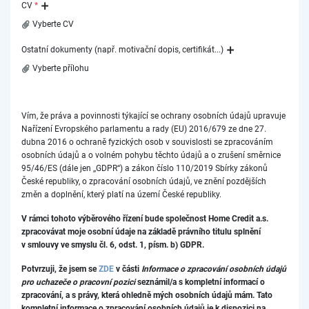
CV
*
Vyberte CV
Ostatní dokumenty (např. motivační dopis, certifikát...)
Vyberte přílohu
Vím, že práva a povinnosti týkající se ochrany osobních údajů upravuje
Nařízení Evropského parlamentu a rady (EU) 2016/679 ze dne 27.
dubna 2016 o ochraně fyzických osob v souvislosti se zpracováním
osobních údajů a o volném pohybu těchto údajů a o zrušení směrnice
95/46/ES (dále jen ,,GDPR“) a zákon číslo 110/2019 Sbírky zákonů
České republiky, o zpracování osobních údajů, ve znění pozdějších
změn a doplnění, který platí na území České republiky.
V rámci tohoto výběrového řízení bude společnost Home Credit a.s.
zpracovávat moje osobní údaje na základě právního titulu splnění
v smlouvy ve smyslu čl. 6, odst. 1, písm. b) GDPR.
Potvrzuji, že jsem se
ZDE
v části
Informace o zpracování osobních údajů
pro uchazeče o pracovní pozici
seznámil/a s kompletní informací o
zpracování, a s právy, která ohledně mých osobních údajů mám. Tato
kompletní informace o zpracování osobních údajů je k dispozici na