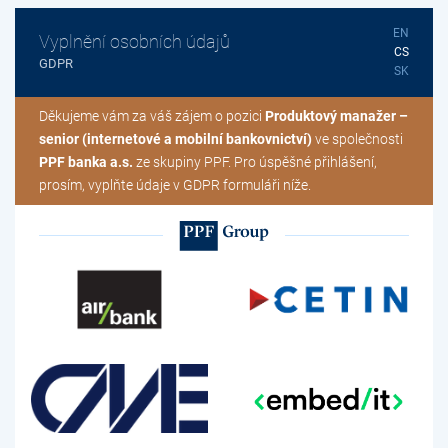
EN
Vyplnění osobních údajů
CS
GDPR
SK
Děkujeme vám za váš zájem o pozici
Produktový manažer –
senior (internetové a mobilní bankovnictví)
ve společnosti
PPF banka a.s.
ze skupiny PPF. Pro úspěšné přihlášení,
prosím, vyplňte údaje v GDPR formuláři níže.