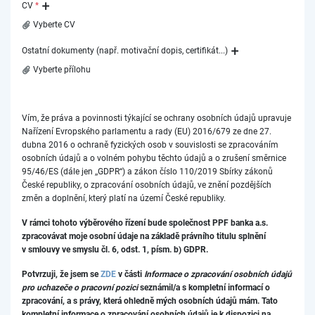
CV
*
Vyberte CV
Ostatní dokumenty (např. motivační dopis, certifikát...)
Vyberte přílohu
Vím, že práva a povinnosti týkající se ochrany osobních údajů upravuje
Nařízení Evropského parlamentu a rady (EU) 2016/679 ze dne 27.
dubna 2016 o ochraně fyzických osob v souvislosti se zpracováním
osobních údajů a o volném pohybu těchto údajů a o zrušení směrnice
95/46/ES (dále jen ,,GDPR“) a zákon číslo 110/2019 Sbírky zákonů
České republiky, o zpracování osobních údajů, ve znění pozdějších
změn a doplnění, který platí na území České republiky.
V rámci tohoto výběrového řízení bude společnost PPF banka a.s.
zpracovávat moje osobní údaje na základě právního titulu splnění
v smlouvy ve smyslu čl. 6, odst. 1, písm. b) GDPR.
Potvrzuji, že jsem se
ZDE
v části
Informace o zpracování osobních údajů
pro uchazeče o pracovní pozici
seznámil/a s kompletní informací o
zpracování, a s právy, která ohledně mých osobních údajů mám. Tato
kompletní informace o zpracování osobních údajů je k dispozici na