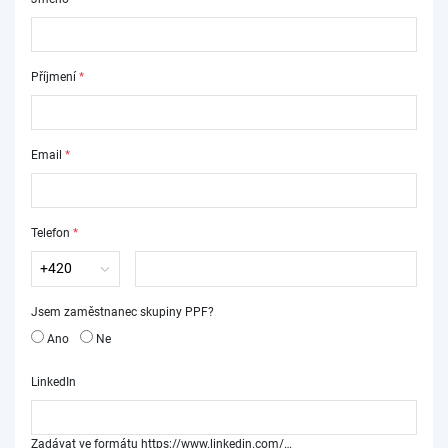
Příjmení
*
Email
*
Telefon
*
Jsem zaměstnanec skupiny PPF?
Ano
Ne
LinkedIn
Zadávat ve formátu https://www.linkedin.com/…