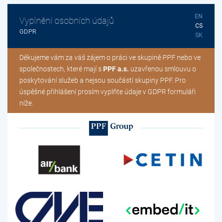
EN
Vyplnění osobních údajů
CS
GDPR
SK
Děkujeme vám za váš zájem o práci ve skupině PPF nebo ve
společnostech, které mají s
PPF a.s.
uzavřenou smlouvu o
poskytování služeb a nejsou součástí skupiny PPF. Pro
úspěšné přihlášení prosím vyplňte údaje v GDPR formuláři
níže.