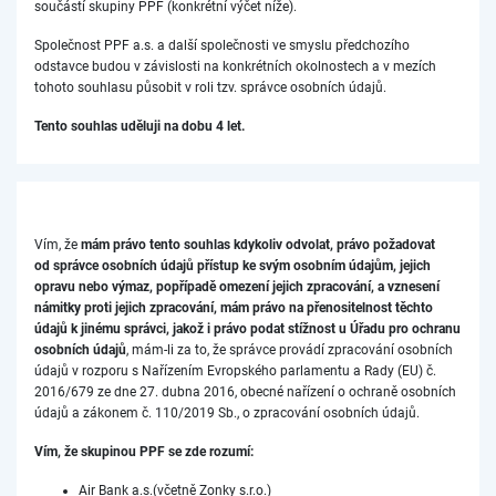
součástí skupiny PPF (konkrétní výčet níže).
Společnost PPF a.s. a další společnosti ve smyslu předchozího
odstavce budou v závislosti na konkrétních okolnostech a v mezích
tohoto souhlasu působit v roli tzv. správce osobních údajů.
Tento souhlas uděluji na dobu 4 let.
Vím, že
mám právo tento souhlas kdykoliv odvolat, právo požadovat
od správce osobních údajů přístup ke svým osobním údajům, jejich
opravu nebo výmaz, popřípadě omezení jejich zpracování, a vznesení
námitky proti jejich zpracování, mám právo na přenositelnost těchto
údajů k jinému správci, jakož i právo podat stížnost u Úřadu pro ochranu
osobních údajů
, mám-li za to, že správce provádí zpracování osobních
údajů v rozporu s Nařízením Evropského parlamentu a Rady (EU) č.
2016/679 ze dne 27. dubna 2016, obecné nařízení o ochraně osobních
údajů a zákonem č. 110/2019 Sb., o zpracování osobních údajů.
Vím, že skupinou PPF se zde rozumí:
Air Bank a.s.(včetně Zonky s.r.o.)