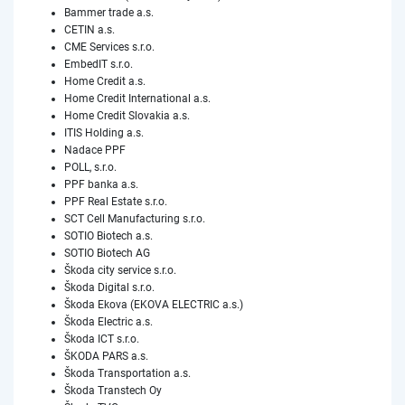
Bammer trade a.s.
CETIN a.s.
CME Services s.r.o.
EmbedIT s.r.o.
Home Credit a.s.
Home Credit International a.s.
Home Credit Slovakia a.s.
ITIS Holding a.s.
Nadace PPF
POLL, s.r.o.
PPF banka a.s.
PPF Real Estate s.r.o.
SCT Cell Manufacturing s.r.o.
SOTIO Biotech a.s.
SOTIO Biotech AG
Škoda city service s.r.o.
Škoda Digital s.r.o.
Škoda Ekova (EKOVA ELECTRIC a.s.)
Škoda Electric a.s.
Škoda ICT s.r.o.
ŠKODA PARS a.s.
Škoda Transportation a.s.
Škoda Transtech Oy