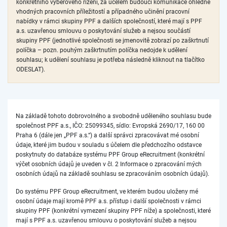
konkrétního výběrového řízení, za účelem budoucí komunikace ohledně
vhodných pracovních příležitostí a případného učinění pracovní
nabídky v rámci skupiny PPF a dalších společností, které mají s PPF
a.s. uzavřenou smlouvu o poskytování služeb a nejsou součástí
skupiny PPF (jednotlivé společnosti se jmenovitě zobrazí po zaškrtnutí
políčka – pozn. pouhým zaškrtnutím políčka nedojde k udělení
souhlasu; k udělení souhlasu je potřeba následně kliknout na tlačítko
ODESLAT).
Na základě tohoto dobrovolného a svobodně uděleného souhlasu bude
společnost PPF a.s., IČO: 25099345, sídlo: Evropská 2690/17, 160 00
Praha 6 (dále jen „PPF a.s.“) a další správci zpracovávat mé osobní
údaje, které jim budou v souladu s účelem dle předchozího odstavce
poskytnuty do databáze systému PPF Group eRecruitment (konkrétní
výčet osobních údajů je uveden v čl. 2 Informace o zpracování mých
osobních údajů na základě souhlasu se zpracováním osobních údajů).
Do systému PPF Group eRecruitment, ve kterém budou uloženy mé
osobní údaje mají kromě PPF a.s. přístup i další společnosti v rámci
skupiny PPF (konkrétní vymezení skupiny PPF níže) a společnosti, které
mají s PPF a.s. uzavřenou smlouvu o poskytování služeb a nejsou