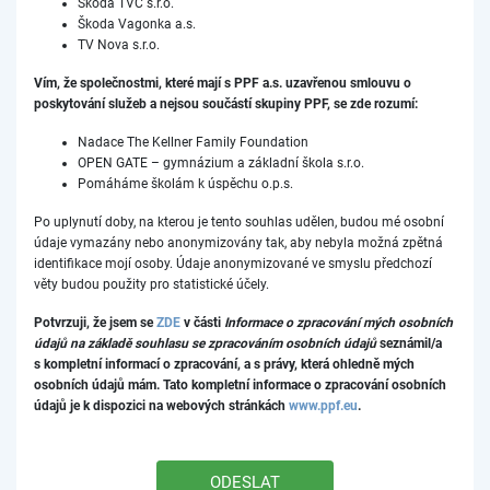
Škoda TVC s.r.o.
Škoda Vagonka a.s.
TV Nova s.r.o.
Vím, že společnostmi, které mají s PPF a.s. uzavřenou smlouvu o
poskytování služeb a nejsou součástí skupiny PPF, se zde rozumí:
Nadace The Kellner Family Foundation
OPEN GATE – gymnázium a základní škola s.r.o.
Pomáháme školám k úspěchu o.p.s.
Po uplynutí doby, na kterou je tento souhlas udělen, budou mé osobní
údaje vymazány nebo anonymizovány tak, aby nebyla možná zpětná
identifikace mojí osoby. Údaje anonymizované ve smyslu předchozí
věty budou použity pro statistické účely.
Potvrzuji, že jsem se
ZDE
v části
Informace o zpracování mých osobních
údajů na základě souhlasu se zpracováním osobních údajů
seznámil/a
s kompletní informací o zpracování, a s právy, která ohledně mých
osobních údajů mám. Tato kompletní informace o zpracování osobních
údajů je k dispozici na webových stránkách
www.ppf.eu
.
ODESLAT